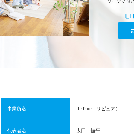
う、小さな
事業所名
Re Pure（リピュア）
代表者名
太田 恒平