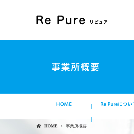
事業所概要
HOME
Re Pureについ
HOME
事業所概要
安心できる環境づ
綿密な打ち合わ
環境を考えた清