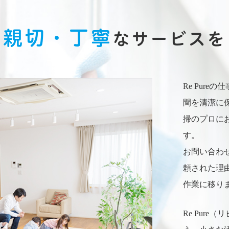
親切・丁寧
なサービスを
Re Pur
間を清潔に
掃のプロに
す。
お問い合わ
頼された理
作業に移り
Re Pur