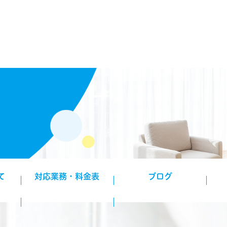
て
対応業務・料金表
ブログ
くり
せ
掃
エアコンクリーニング
ハウスクリーニング
サービス事例
お知らせ